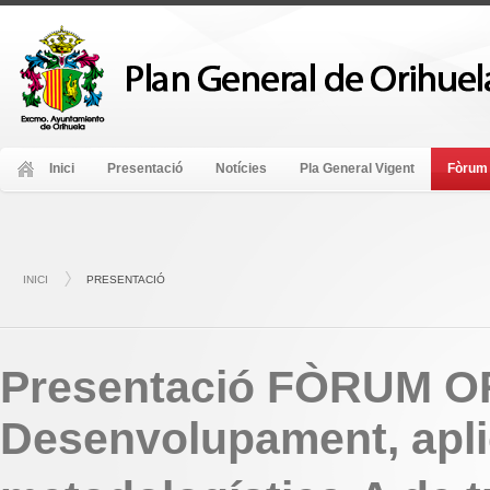
Inici
Presentació
Notícies
Pla General Vigent
Fòrum 
INICI
PRESENTACIÓ
Presentació FÒRUM OR
Desenvolupament, aplic